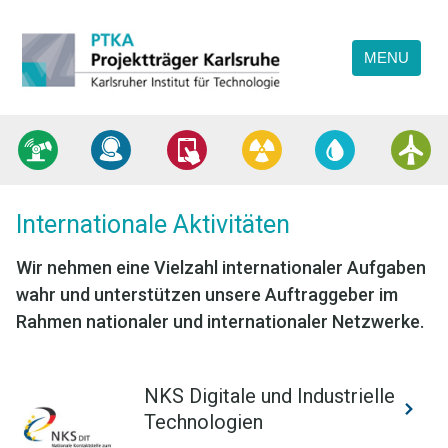
Direkt
Direkt
Direkt
Projektträger
zum
zum
zur
Karlsruhe
MENU
Inhalt
Hauptmenu
Suche
(Eingabetaste)
(Eingabetaste)
(Eingabetaste)
Internationale Aktivitäten
Wir nehmen eine Vielzahl internationaler Aufgaben
wahr und unterstützen unsere Auftraggeber im
Rahmen nationaler und internationaler Netzwerke.
Inhalt überspringen
NKS Digitale und Industrielle
Technologien