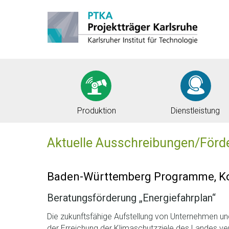
Projektträger
Direkt
Direkt
Direkt
Projektträger
Karlsruhe
zum
zum
zur
Karlsruhe
Inhalt
Hauptmenu
Suche
(Eingabetaste)
(Eingabetaste)
(Eingabetaste)
Produktion
Dienstleistung
Aktuelle Ausschreibungen/Förd
Inhalt überspringen
Baden-Württemberg Programme, Ko
Beratungsförderung „Energiefahrplan“
Die zukunftsfähige Aufstellung von Unternehmen un
der Erreichung der Klimaschutzziele des Landes v