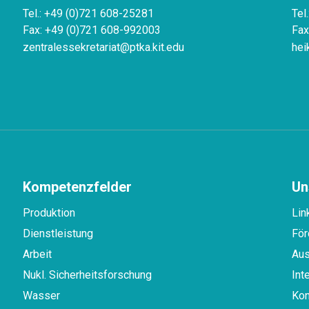
Tel.: +49 (0)721 608-25281
Tel
Fax: +49 (0)721 608-992003
Fax
zentralessekretariat@ptka.kit.edu
hei
Kompetenzfelder
Un
Produktion
Lin
Dienstleistung
För
Arbeit
Aus
Nukl. Sicherheitsforschung
Int
Wasser
Kon