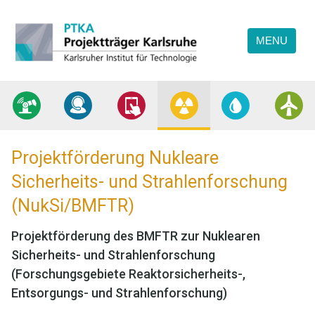
Direkt
Direkt
Direkt
Projektträger
zum
zum
zur
Karlsruhe
MENU
Inhalt
Hauptmenu
Suche
(Eingabetaste)
(Eingabetaste)
(Eingabetaste)
Projektförderung Nukleare
Sicherheits- und Strahlenforschung
(NukSi/BMFTR)
Projektförderung des BMFTR zur Nuklearen
Sicherheits- und Strahlenforschung
(Forschungsgebiete Reaktorsicherheits-,
Entsorgungs- und Strahlenforschung)